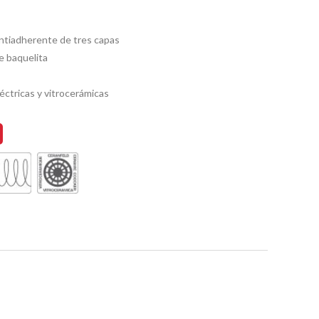
ntiadherente de tres capas
e baquelita
éctricas y vitrocerámicas