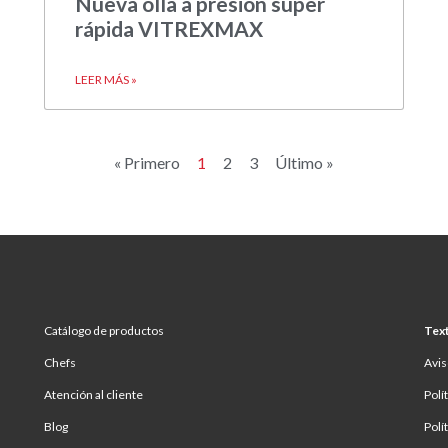
Nueva olla a presión súper
rápida VITREXMAX
LEER MÁS »
« Primero
1
2
3
Último »
Catálogo de productos
Text
Chefs
Avis
Atención al cliente
Polí
Blog
Polí