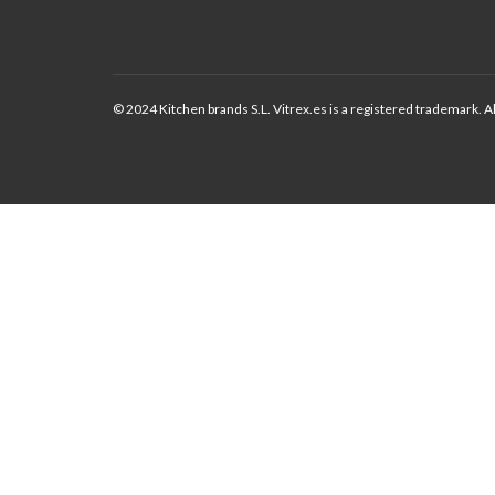
© 2024 Kitchen brands S.L. Vitrex.es is a registered trademark. Al