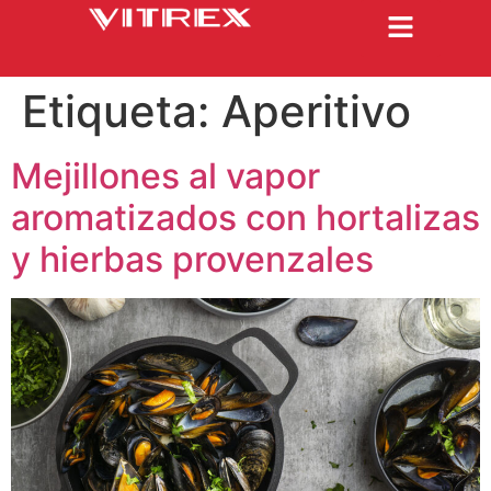
Etiqueta:
Aperitivo
Mejillones al vapor
aromatizados con hortalizas
y hierbas provenzales