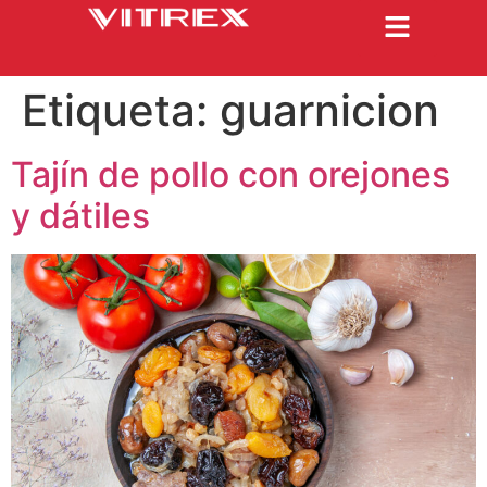
Etiqueta:
guarnicion
Tajín de pollo con orejones
y dátiles